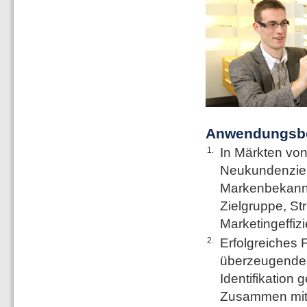
Anwendungsbei
1.
In Märkten von
Neukundenzielg
Markenbekannth
Zielgruppe, St
Marketingeffiz
2.
Erfolgreiches 
überzeugendes
Identifikation
Zusammen mit 