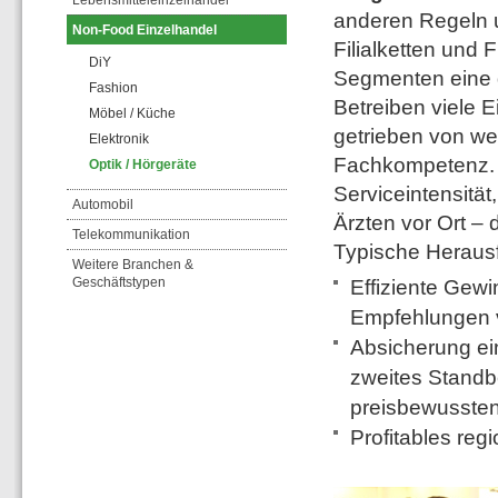
Lebensmitteleinzelhandel
anderen Regeln u
Non-Food Einzelhandel
Filialketten und
DiY
Segmenten eine 
Fashion
Betreiben viele E
Möbel / Küche
getrieben von we
Elektronik
Fachkompetenz. I
Optik / Hörgeräte
Serviceintensit
Automobil
Ärzten vor Ort –
Telekommunikation
Typische Herausf
Weitere Branchen &
Geschäftstypen
Effiziente Gew
Empfehlungen v
Absicherung ei
zweites Standb
preisbewusste
Profitables re